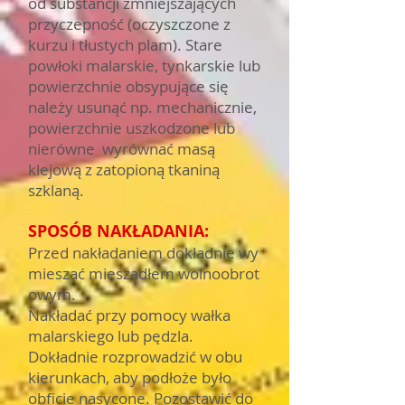
od substancji zmniejszających
przyczepność (oczyszczone z
kurzu i tłustych plam). Stare
powłoki malarskie, tynkarskie lub
powierzchnie obsypujące się
należy usunąć np. mechanicznie,
powierzchnie uszkodzone lub
nierówne wyrównać masą
klejową z zatopioną tkaniną
szklaną.
SPOSÓB NAKŁADANIA:
Przed nakładaniem dokładnie wy
mieszać mieszadłem wolnoobrot
owym.
Nakładać przy pomocy wałka
malarskiego lub pędzla.
Dokładnie rozprowadzić w obu
kierunkach, aby podłoże było
obficie nasycone. Pozostawić do