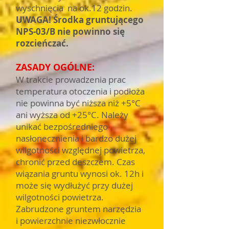
wyschnięcia na ok.12 godzin.
UWAGA! Środka gruntującego
NPS-03/B nie powinno się
rozcieńczać.
ZASADY OGÓLNE:
W trakcie prowadzenia prac
temperatura otoczenia i podłoża
nie powinna być niższa niż +5°C
ani wyższa od +25°C. Należy
unikać bezpośredniego
nasłonecznienia i bardzo dużej
wilgotności względnej powietrza,
chronić przed deszczem. Czas
wiązania gruntu wynosi ok. 12h i
może się wydłużyć przy dużej
wilgotności powietrza.
Zabrudzone gruntem narzędzia
i powierzchnie niezwłocznie