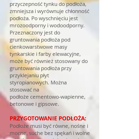
przyczepność tynku do podłoża,
zmniejsza i wyrównuje chłonność
podłoża. Po wyschnięciu jest
mrozoodporny i wodoodporny.
Przeznaczony jest do
gruntowania podłoża pod
cienkowarstwowe masy
tynkarskie i farby elewacyjne,
może być również stosowany do
gruntowania podłoża przy
przyklejaniu płyt
styropianowych. Można
stosować na
podłoże cementowo-wapienne,
betonowe i gipsowe.
PRZYGOTOWANIE PODŁOŻA:
Podłoże musi być równe, nośne i
mocne, suche bez spękań i wolne