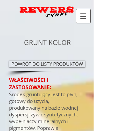
GRUNT KOLOR
POWRÓT DO LISTY PRODUKTÓW
WŁAŚCIWOŚCI I
ZASTOSOWANIE:
Środek gruntujący jest to płyn,
gotowy do użycia,
produkowany na bazie wodnej
dyspersji żywic syntetycznych,
wypełniaczy mineralnych i
pigmentów. Poprawia