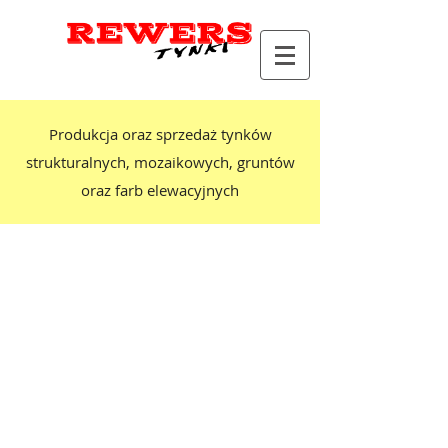
Produkcja oraz sprzedaż tynków
strukturalnych, mozaikowych, gruntów
oraz farb elewacyjnych